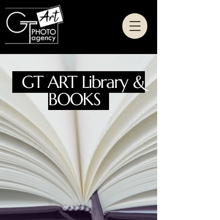
GT ART Library &
BOOKS