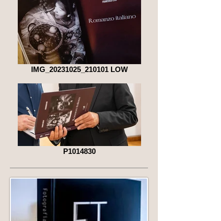
IMG_20231025_210101 LOW
P1014830