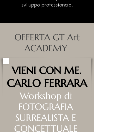
sviluppo professionale.
OFFERTA GT Art
ACADEMY
VIENI CON ME.
VIENI CON ME.
CARLO FERRARA
CARLO FERRARA
Workshop di
FOTOGRAFIA
SURREALISTA E
CONCETTUALE