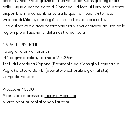
decenni. Realizzato grazie all’intervento del Consiglio regionale
della Puglia e per edizione di Congedo Editore, il libro sarà presto
disponibile in diverse librerie, tra le quali la Hoepli Arte Foto
Grafica di Milano, e può già essere richiesto e ordinato.
Una autorevole e ricca testimonianza visiva dedicata ad una delle
regioni più affascinanti della nostra penisola.
CARATTERISTICHE
Fotografie di Pio Tarantini
144 pagine a colori, formato 21x30cm
Testi di Loredana Capone (Presidente del Consiglio Regionale di
Puglia) e Ettore Bambi (operatore culturale e giornalista)
Congedo Editore
Prezzo: € 40,00
Acquistabile presso la
Libreria Hoepli di
Milano
oppure
contattando l'autore