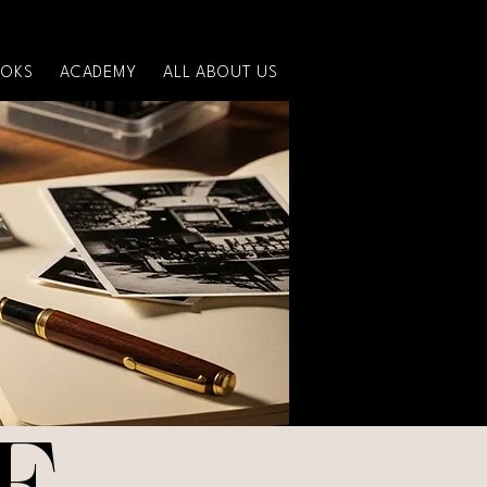
OKS
ACADEMY
ALL ABOUT US
E
E