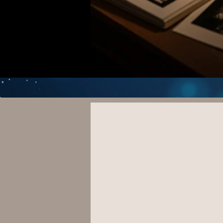
Stampe FIN
SHOWR
FOTOGRAFIE D'AUTORE 
IN EDIZIONE LIMITATA E 
FIRMATE IN ORIGI