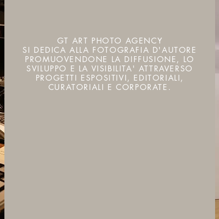
SERVICES
GT ART PHOTO AGENCY
SI DEDICA ALLA FOTOGRAFIA D'AUTORE
PROMUOVENDONE LA DIFFUSIONE, LO
SVILUPPO E LA VISIBILITA' ATTRAVERSO
PROGETTI ESPOSITIVI, EDITORIALI,
CURATORIALI E CORPORATE.
SCOPRI
COSA POSSIAMO FARE
PER TE