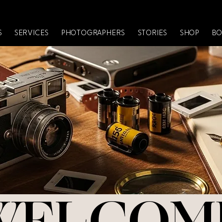
S
SERVICES
PHOTOGRAPHERS
STORIES
SHOP
BO
GT Art Photo Agency
WELCOM
WELCOM