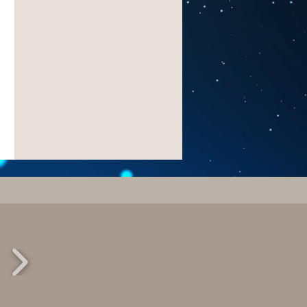
La nostra storia:
percorsi, esperienze e
connessioni