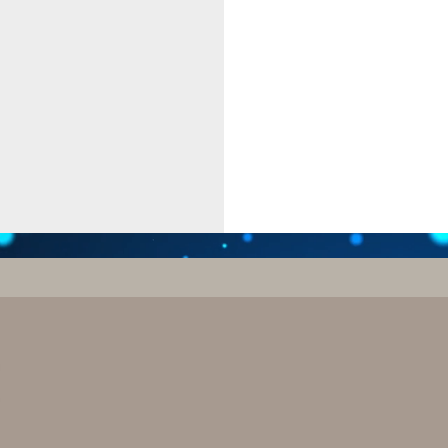
Fotografi GT Art
Racconti di fotografia,
e
riflessioni e
ollaborazioni professionali
cronache visive
SEGUICI
Iscriviti alla nostra NEWSLETTER