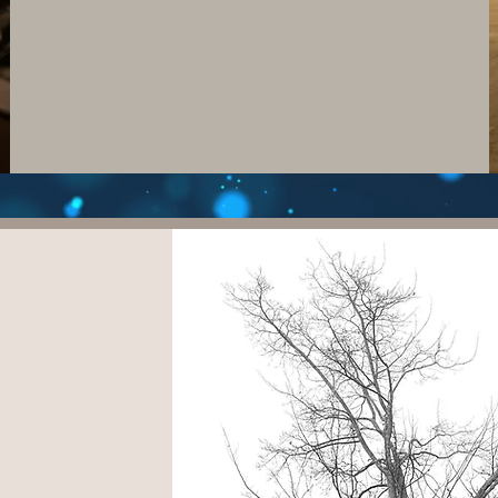
E ART
OOM
FINE ART
CERTIFICATA
NALE