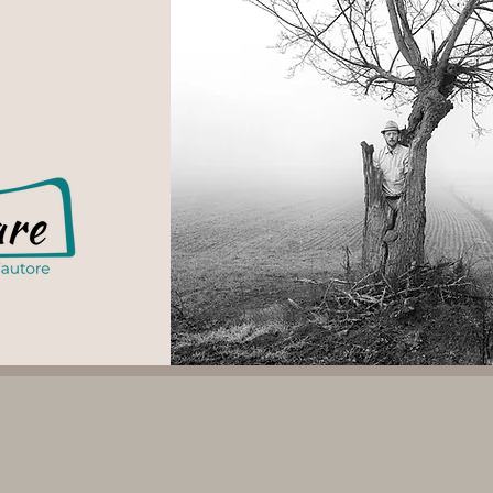
 residenziali,
di hospitality.
rafia non ferma 