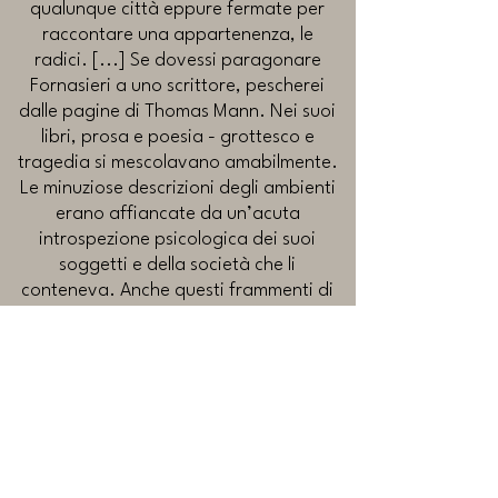
qualunque città eppure fermate per
raccontare una appartenenza, le
radici. [...] Se dovessi paragonare
Fornasieri a uno scrittore, pescherei
dalle pagine di Thomas Mann. Nei suoi
libri, prosa e poesia - grottesco e
tragedia si mescolavano amabilmente.
Le minuziose descrizioni degli ambienti
erano affiancate da un’acuta
introspezione psicologica dei suoi
soggetti e della società che li
conteneva. Anche questi frammenti di
vita inquadrata sono un perfetto
connubio tra reale e fantasia: pieni di
pathos, permettono all’autore di
fermarsi a pensare per incontrare gli
altri e lo riconducono a se stesso,
estraneo eppure sempre presente in
questo viaggio dentro di noi che ci
riporta a casa”.