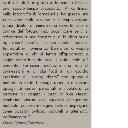
scatto è infatti in grado di fermare l’attimo in
uno spazio-tempo circoscritto. Al contrario,
nella fotografia di Fornasieri si ha spesso una
percezione molto diversa e il tempo appare
quasi diluito: di immobile si avverte solo la
cornice del fotogramma, quasi come se ci si
affacciasse a una finestra al di là della quale
ogni cosa è "viva" e si iscrive in volumi spazio-
temporali in movimento. Ben oltre la visione
superficiale di chi si ferma all’apparenza o
coglie distrattamente solo il dato reale più
evidente, Fornasieri individua una rete di
connessioni e di significati in un quadro
indefinito di “sliding doors” che spinge a
mettere in moto l'immaginazione e a cercare
appigli di senso personali e rivelatori. Le
persone, gli oggetti, i gesti, la luce stessa,
sembrano vibrare allo sguardo disegnando
molteplici percorsi immaginari che si dispiegano
come possibili sviluppi paralleli o alternativi
dell’immagine.”.
Giusy Tigano (Curatrice)