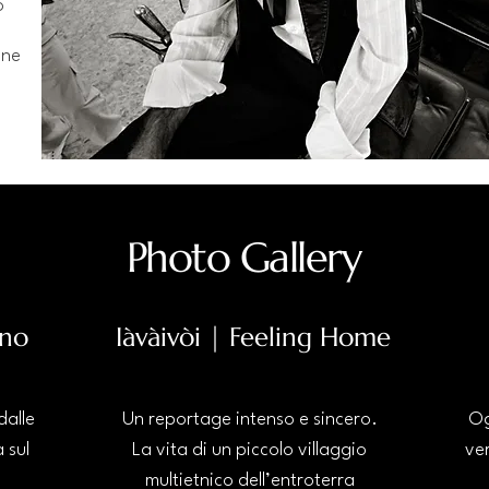
o
one
Photo Gallery
rno
Iàvàivòi | Feeling Home
dalle
Un reportage intenso e sincero.
Og
 sul
La vita di un piccolo villaggio
ver
multietnico dell’entroterra