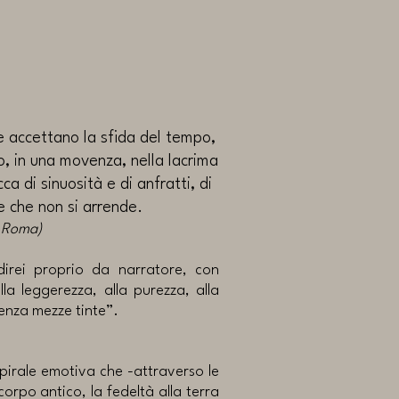
e accettano la sfida del tempo,
io, in una movenza, nella lacrima
ca di sinuosità e di anfratti, di
e che non si arrende.
i Roma)
 direi proprio da narratore, con
la leggerezza, alla purezza, alla
senza mezze tinte”.
spirale emotiva che -attraverso le
corpo antico, la fedeltà alla terra