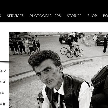
S
SERVICES
PHOTOGRAPHERS
STORIES
SHOP
BO
sono
 la
i e
a in