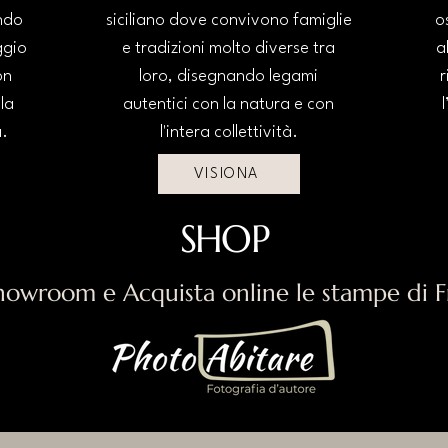
ndo
siciliano dove convivono famiglie
o
ggio
e tradizioni molto diverse tra
a
on
loro, disegnando legami
r
la
autentici con la natura e con
.
l'intera collettività.
VISIONA
SHOP
Showroom e Acquista online le stampe di Fr