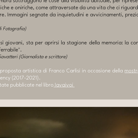
mbra sottraggono le cose alla visibilità abituale, per ripre
iche e oniriche, come attraversate da una vita che ci rigua
re. Immagini segnate da inquietudini e avvicinamenti, prezio
di Fotografia)
sì giovani, sta per aprirsi la stagione della memoria: la c
ferrabile".
avatteri (Giornalista e scrittore)
 proposta artistica di Franco Carlisi in occasione della
mostr
ency (2017-2021).
ate pubblicate nel libro
Iavaivoi