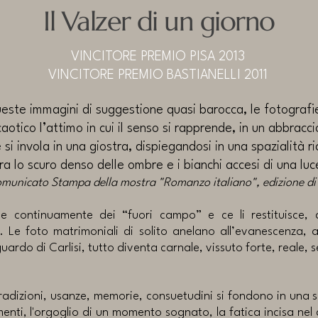
Il Valzer di un giorno
VINCITORE PREMIO PISA 2013
VINCITORE PREMIO BASTIANELLI 2011
este immagini di suggestione quasi barocca, le fotografi
aotico l’attimo in cui il senso si rapprende, in un abbracc
si invola in una giostra, dispiegandosi in una spazialità ric
ra lo scuro denso delle ombre e i bianchi accesi di una luc
omunicato Stampa della mostra "Romanzo italiano", edizione d
lie continuamente dei “fuori campo” e ce li restituisce,
. Le foto matrimoniali di solito anelano all’evanescenza, al
uardo di Carlisi, tutto diventa carnale, vissuto forte, reale, 
 tradizioni, usanze, memorie, consuetudini si fondono in una 
amenti, l'orgoglio di un momento sognato, la fatica incisa nel 