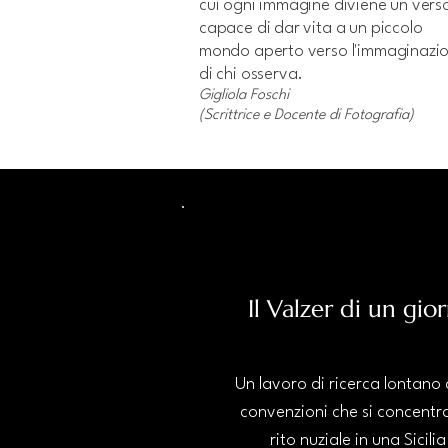
cui ogni immagine diviene un vers
capace di dar vita a un piccolo
mondo aperto verso l'immaginazi
di chi osserva.
Gigliola Foschi
(Scrittrice e Docente di Fotografia)
Il Valzer di un gio
Un lavoro di ricerca lontano 
convenzioni che si concentra
rito nuziale in una Sicilia