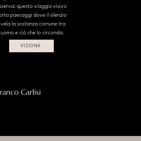
sserva: questo viaggio visivo
bita paesaggi dove il silenzio
ivela la sostanza comune tra
l’uomo e ciò che lo circonda.
VISIONA
anco Carlisi