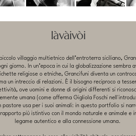
Iàvàivòi
piccolo villaggio multietnico dell’entroterra siciliano, Gran
gni giorno. In un’epoca in cui la globalizzazione sembra av
hette religiose o etniche, Grancifuni diventa un controcan
ma un intreccio di relazioni. È il bisogno reciproco a tess
tività, ove uomini e donne di origini differenti si ricono
emente umana (come afferma Gigliola Foschi nell'introduzi
un pastore usa per i suoi animali: in questo portfolio
si narr
l rapporto più istintivo con il mondo naturale e animale e
legame autentico e alla connessione umana.