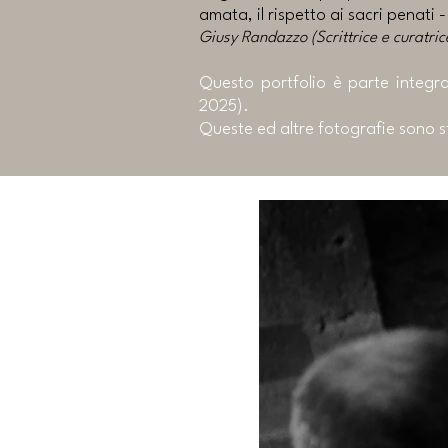
amata, il rispetto ai sacri penati 
Giusy Randazzo (Scrittrice e curatri
Questo portfolio è parte integr
2025).
Queste ed altre fotografie sono st