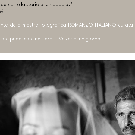
- percorre la storia di un popolo."
ce)
ante della
mostra fotografica ROMANZO ITALIANO
curata 
ate pubblicate nel libro "
Il Valzer di un giorno
"