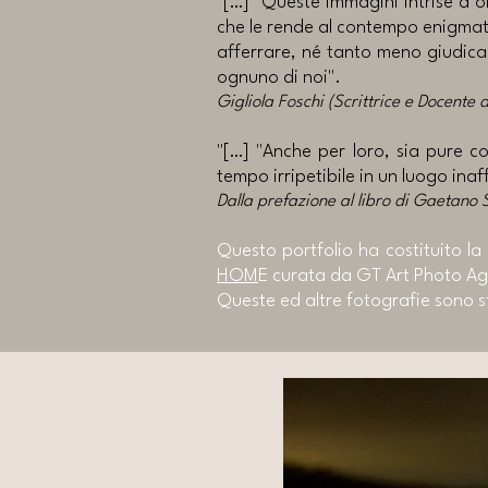
"[…] "Queste immagini intrise d’o
che le rende al contempo enigmat
afferrare, né tanto meno giudica
ognuno di noi".
Gigliola Foschi (Scrittrice e Docente 
"[…] "Anche per loro, sia pure co
tempo irripetibile in un luogo inaf
Dalla prefazione al libro di Gaetano S
Questo portfolio ha costituito la
HOM
E curata da GT Art Photo Ag
Queste ed altre fotografie sono st