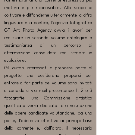
l’affermarsi di una corrente espressiva più
matura e più riconoscibile. Allo scopo di
coltivare e diffonderne ulteriormente la cifra
linguistica e la poetica, l’agenzia fotografica
GT Art Photo Agency avvia i lavori per
realizzare un secondo volume antologico a
testimonianza di un percorso di
affermazione consolidato ma sempre in
evoluzione.
​Gli autori interessati a prendere parte al
progetto che desiderano proporsi per
entrare a far parte del volume sono invitati
a candidarsi via mail presentando 1, 2 o 3
fotografie: una Commissione artistica
qualificata verrà dedicata alla valutazione
delle opere candidate valutandone, da una
parte, l’aderenza effettiva ai principi base
della corrente e, dall’altra, il necessario