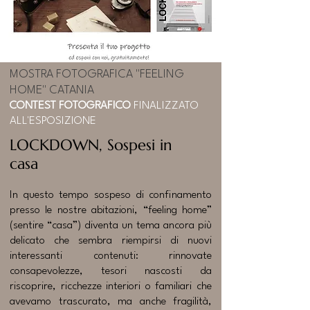
MOSTRA FOTOGRAFICA "FEELING
HOME" CATANIA
CONTEST FOTOGRAFICO
FINALIZZATO
ALL'ESPOSIZIONE
LOCKDOWN, Sospesi in
casa
In questo tempo sospeso di confinamento
presso le nostre abitazioni, “feeling home”
(sentire “casa”) diventa un tema ancora più
delicato che sembra riempirsi di nuovi
interessanti contenuti: rinnovate
consapevolezze, tesori nascosti da
riscoprire, ricchezze interiori o familiari che
avevamo trascurato, ma anche fragilità,