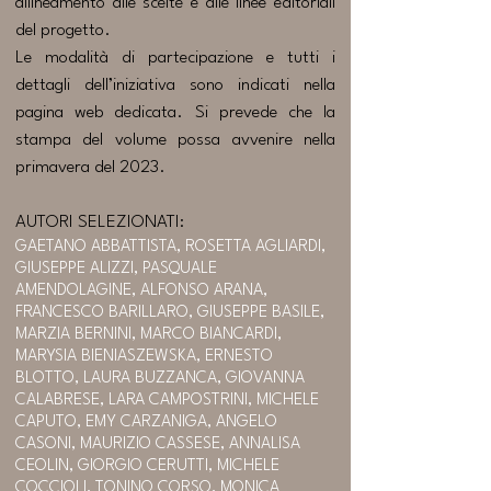
allineamento alle scelte e alle linee editoriali
del progetto.
Le modalità di partecipazione e tutti i
dettagli dell’iniziativa sono indicati nella
pagina web dedicata. Si prevede che la
stampa del volume possa avvenire nella
primavera del 2023.
AUTORI SELEZIONATI:
GAETANO ABBATTISTA, ROSETTA AGLIARDI,
GIUSEPPE ALIZZI, PASQUALE
AMENDOLAGINE, ALFONSO ARANA,
FRANCESCO BARILLARO, GIUSEPPE BASILE,
MARZIA BERNINI, MARCO BIANCARDI,
MARYSIA BIENIASZEWSKA, ERNESTO
BLOTTO, LAURA BUZZANCA, GIOVANNA
CALABRESE, LARA CAMPOSTRINI, MICHELE
CAPUTO, EMY CARZANIGA, ANGELO
CASONI, MAURIZIO CASSESE, ANNALISA
CEOLIN, GIORGIO CERUTTI, MICHELE
COCCIOLI, TONINO CORSO, MONICA