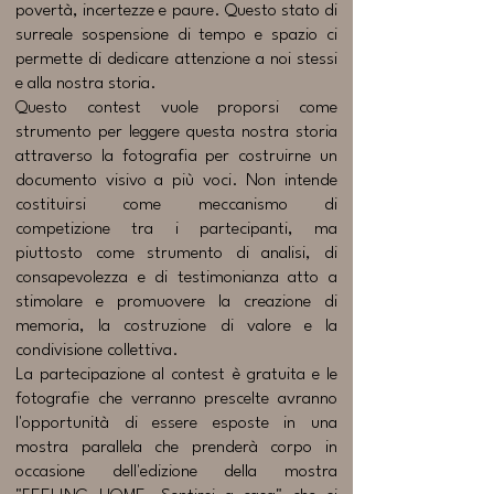
povertà, incertezze e paure. Questo stato di
surreale sospensione di tempo e spazio ci
permette di dedicare attenzione a noi stessi
e alla nostra storia.
​Questo contest vuole proporsi come
strumento per leggere questa nostra storia
attraverso la fotografia per costruirne un
documento visivo a più voci. Non intende
costituirsi come meccanismo di
competizione tra i partecipanti, ma
piuttosto come strumento di analisi, di
consapevolezza e di testimonianza atto a
stimolare e promuovere la creazione di
memoria, la costruzione di valore e la
condivisione collettiva.
​La partecipazione al contest è gratuita e le
fotografie che verranno prescelte avranno
l'opportunità di essere esposte in una
mostra parallela che prenderà corpo in
occasione dell'edizione della mostra