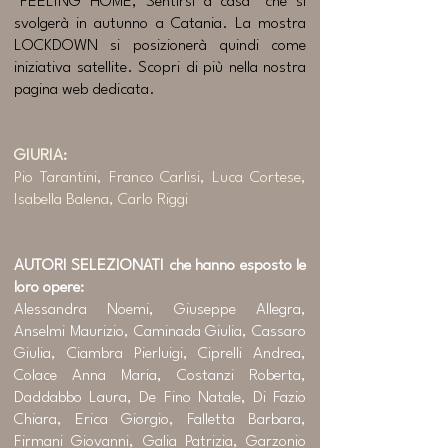
"FEELING HOME, Sentirsi a casa" che si
svolgerà in autunno a Catania. La mostra
LOCKDOWN si posizionerà quindi come
iniziativa satellite. Scopri di più nella nostra
pagina web dedicata.​
GIURIA:
Pio Tarantini, Franco Carlisi, Luca Cortese,
Isabella Balena, Carlo Riggi
AUTORI SELEZIONATI che hanno esposto le
loro opere:
Alessandra Noemi, Giuseppe Allegra,
Anselmi Maurizio, Caminada Giulia, Cassaro
Giulia, Ciambra Pierluigi, Ciprelli Andrea,
Colace Anna Maria, Costanzi Roberta,
Daddabbo Laura, De Fino Natale, Di Fazio
Chiara, Erica Giorgio, Falletta Barbara,
Firmani Giovanni, Galia Patrizia, Garzonio