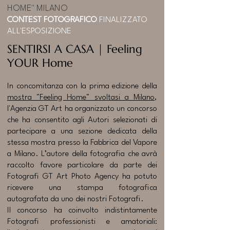
HOME" MILANO
CONTEST FOTOGRAFICO
FINALIZZATO
ALL'ESPOSIZIONE
SENTIRSI A CASA | Feeling
YOUR Home
In concomitanza con la prima edizione della
mostra "Feeling Home" svoltasi a Milano
,
l'Agenzia GT Art ha organizzato un concorso
che ha consentito agli Autori selezionati di
partecipare a una sezione dedicata della
stessa mostra presso la Fabbrica del Vapore
a Milano. L’autore della fotografia che avrà
raccolto favore particolare da parte dei
Fotografi GT Art Photo Agency ha potuto
ricevere una stampa fotografica
autografata da uno dei nostri Fotografi.
Il concorso ha coinvolto indistintamente
Fotografi professionisti e amatoriali: