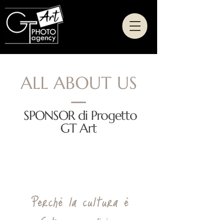
ALL ABOUT US
SPONSOR di Progetto
GT Art
SOSTENITORI E SPONSOR
dei nostri progetti d'Agenzia
(dal 2013)
Perchè la cultura è