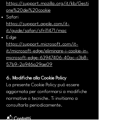
https://support.mozilla.org/it/kb/Gesti
one%20dei%20cookie
Safari
https://support.apple.com/it-
it/guide/safari/sfri11471/mac
Edge
https://support.microsoft.com/it-
it/microsoft-edge/eliminare-i-cookie-in-
microsoft-edge-63947406-40ac-c3b8-
57b9-2a946a29ae09
6. Modifiche alla Cookie Policy
La presente Cookie Policy può essere
aggiornata per conformarsi a modifiche
normative o tecniche. Ti invitiamo a
consultarla periodicamente.
📬
Contatti
Per qualsiasi informazione relativa al
trattamento dei dati personali e